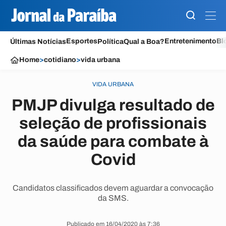
Esportes
Entretenimento
Bl
Últimas Notícias
Política
Qual a Boa?
Home
>
cotidiano
>
vida urbana
VIDA URBANA
PMJP divulga resultado de
seleção de profissionais
da saúde para combate à
Covid
Candidatos classificados devem aguardar a convocação
da SMS.
Publicado em 16/04/2020 às 7:36