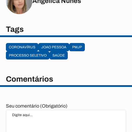
Angélica Nunes
Tags
CORONAVÍRUS
JOAO PESSOA
PMJP
PROCESSO SELETIVO
SAÚDE
Comentários
Seu comentário (Obrigatório)