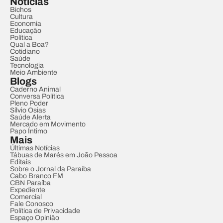
Notícias
Bichos
Cultura
Economia
Educação
Política
Qual a Boa?
Cotidiano
Saúde
Tecnologia
Meio Ambiente
Blogs
Caderno Animal
Conversa Política
Pleno Poder
Sílvio Osias
Saúde Alerta
Mercado em Movimento
Papo Íntimo
Mais
Últimas Notícias
Tábuas de Marés em João Pessoa
Editais
Sobre o Jornal da Paraíba
Cabo Branco FM
CBN Paraíba
Expediente
Comercial
Fale Conosco
Política de Privacidade
Espaço Opinião