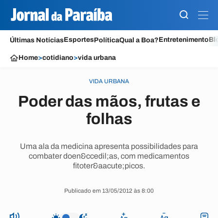
Esportes
Entretenimento
Bl
Últimas Notícias
Política
Qual a Boa?
Home
>
cotidiano
>
vida urbana
VIDA URBANA
Poder das mãos, frutas e
folhas
Uma ala da medicina apresenta possibilidades para
combater doen&ccedil;as, com medicamentos
fitoter&aacute;picos.
Publicado em 13/05/2012 às 8:00