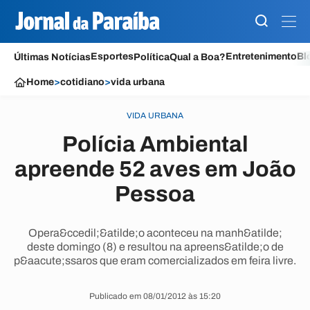
Esportes
Entretenimento
Bl
Últimas Notícias
Política
Qual a Boa?
Home
>
cotidiano
>
vida urbana
VIDA URBANA
Polícia Ambiental
apreende 52 aves em João
Pessoa
Opera&ccedil;&atilde;o aconteceu na manh&atilde;
deste domingo (8) e resultou na apreens&atilde;o de
p&aacute;ssaros que eram comercializados em feira livre.
Publicado em 08/01/2012 às 15:20