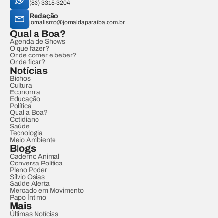
(83) 3315-3204
Redação
jornalismo@jornaldaparaiba.com.br
Qual a Boa?
Agenda de Shows
O que fazer?
Onde comer e beber?
Onde ficar?
Notícias
Bichos
Cultura
Economia
Educação
Política
Qual a Boa?
Cotidiano
Saúde
Tecnologia
Meio Ambiente
Blogs
Caderno Animal
Conversa Política
Pleno Poder
Sílvio Osias
Saúde Alerta
Mercado em Movimento
Papo Íntimo
Mais
Últimas Notícias