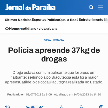
Esportes
Entretenimento
Bl
Últimas Notícias
Política
Qual a Boa?
Home
>
cotidiano
>
vida urbana
VIDA URBANA
Polícia apreende 37kg de
drogas
Droga estava com um traficante que foi preso em
flagrante; segundo a pol&iacute;cia esta foi a maior
apreens&atilde;o de coca&iacute;na realizada no Estado.
Publicado em 09/07/2013 às 6:00 | Atualizado em 14/04/2023 às 14:20