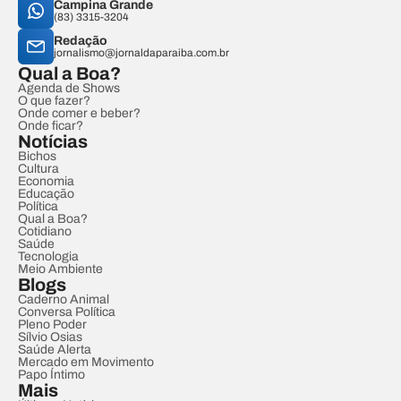
Campina Grande
(83) 3315-3204
Redação
jornalismo@jornaldaparaiba.com.br
Qual a Boa?
Agenda de Shows
O que fazer?
Onde comer e beber?
Onde ficar?
Notícias
Bichos
Cultura
Economia
Educação
Política
Qual a Boa?
Cotidiano
Saúde
Tecnologia
Meio Ambiente
Blogs
Caderno Animal
Conversa Política
Pleno Poder
Sílvio Osias
Saúde Alerta
Mercado em Movimento
Papo Íntimo
Mais