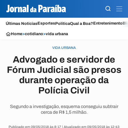
Esportes
Entretenimento
Bl
Últimas Notícias
Política
Qual a Boa?
Home
>
cotidiano
>
vida urbana
VIDA URBANA
Advogado e servidor de
Fórum Judicial são presos
durante operação da
Polícia Civil
Segundo a investigação, esquema conseguiu subtrair
cerca de R$ 1,5 milhão.
Publicado em 09/05/2018 às 8:17 | Atualizado em 09/05/2018 às 12:43