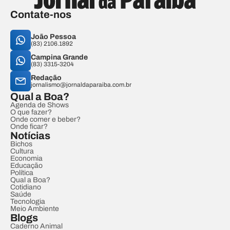
Contate-nos
João Pessoa
(83) 2106.1892
Campina Grande
(83) 3315-3204
Redação
jornalismo@jornaldaparaiba.com.br
Qual a Boa?
Agenda de Shows
O que fazer?
Onde comer e beber?
Onde ficar?
Notícias
Bichos
Cultura
Economia
Educação
Política
Qual a Boa?
Cotidiano
Saúde
Tecnologia
Meio Ambiente
Blogs
Caderno Animal