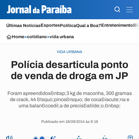
Esportes
Entretenimento
Bl
Últimas Notícias
Política
Qual a Boa?
Home
>
cotidiano
>
vida urbana
VIDA URBANA
Polícia desarticula ponto
de venda de droga em JP
Foram apreendidos&nbsp;3 kg de maconha, 300 gramas
de crack, 44 &lsquo;pinos&rsquo; de coca&iacute;na e
uma balan&ccedil;a de precis&atilde;o.&nbsp;
Publicado em 18/09/2014 às 9:19