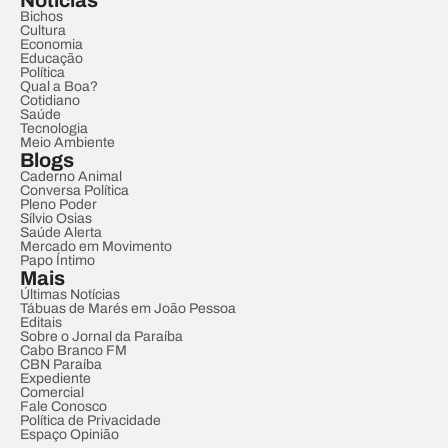
Notícias
Bichos
Cultura
Economia
Educação
Política
Qual a Boa?
Cotidiano
Saúde
Tecnologia
Meio Ambiente
Blogs
Caderno Animal
Conversa Política
Pleno Poder
Sílvio Osias
Saúde Alerta
Mercado em Movimento
Papo Íntimo
Mais
Últimas Notícias
Tábuas de Marés em João Pessoa
Editais
Sobre o Jornal da Paraíba
Cabo Branco FM
CBN Paraíba
Expediente
Comercial
Fale Conosco
Política de Privacidade
Espaço Opinião