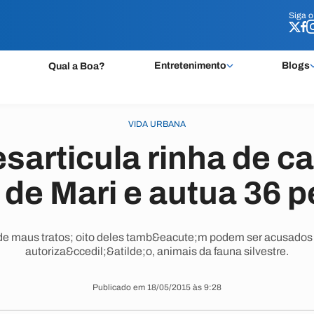
Siga 
Siga 
Entretenimento
Blogs
Qual a Boa?
VIDA URBANA
esarticula rinha de c
 de Mari e autua 36 
 de maus tratos; oito deles tamb&eacute;m podem ser acusados 
autoriza&ccedil;&atilde;o, animais da fauna silvestre.
Publicado em 18/05/2015 às 9:28