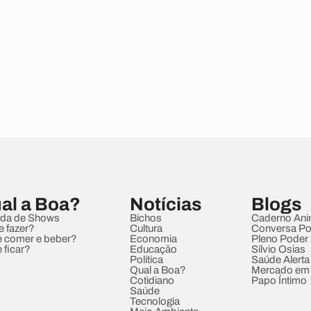
al a Boa?
Notícias
Blogs
da de Shows
Bichos
Caderno Ani
e fazer?
Cultura
Conversa Pol
 comer e beber?
Economia
Pleno Poder
 ficar?
Educação
Sílvio Osias
Política
Saúde Alerta
Qual a Boa?
Mercado em
Cotidiano
Papo Íntimo
Saúde
Tecnologia