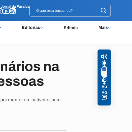
o
o
Jornal da Paraíba
Jornal da Paraíba
Editorias
Mais
Editais
anários na
pessoas
por manter em cativeiro, sem