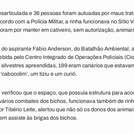
desarticulada e 36 pessoas foram autuadas por maus tra
cordo com a Polícia Militar, a rinha funcionava no Sítio
foram por manter em cativeiro, sem autorização, animais
o aspirante Fábio Anderson, do Batalhão Ambiental, a 
ida pelo Centro Integrado de Operações Policiais (Ciop
silvestres apreendidas, 199 eram canários que estavam
cabocolim’, um tiziu e um curió.
 verificou que o espaço, que possuía estrutura para ac
 vários combates dos bichos, funcionava também de rin
r Tibério Leite, alertou que não só os donos dos anima
 assiste às brigas dos bichos.