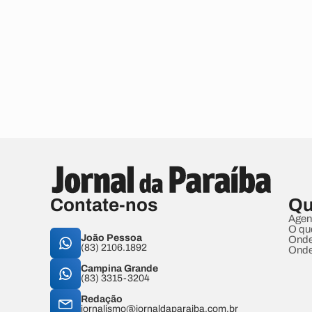
Contate-nos
Qu
Agen
O qu
João Pessoa
Onde
(83) 2106.1892
Onde
Campina Grande
(83) 3315-3204
Redação
jornalismo@jornaldaparaiba.com.br