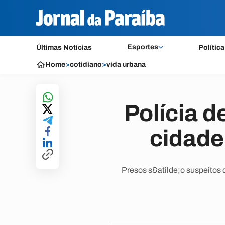
Esportes
Últimas Notícias
Política
Home
>
cotidiano
>
vida urbana
Polícia d
cidade
Presos s&atilde;o suspeitos