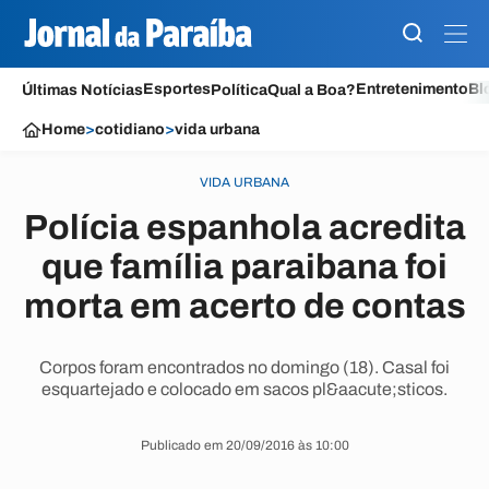
Esportes
Entretenimento
Bl
Últimas Notícias
Política
Qual a Boa?
Home
>
cotidiano
>
vida urbana
VIDA URBANA
Polícia espanhola acredita
que família paraibana foi
morta em acerto de contas
Corpos foram encontrados no domingo (18). Casal foi
esquartejado e colocado em sacos pl&aacute;sticos.
Publicado em 20/09/2016 às 10:00