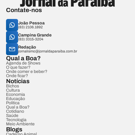
Contate-nos
João Pessoa
(83) 2106.1892
Campina Grande
(83) 3315-3204
Redação
jornalismo@jornaldaparaiba.com.br
Qual a Boa?
Agenda de Shows
O que fazer?
Onde comer e beber?
Onde ficar?
Notícias
Bichos
Cultura
Economia
Educação
Política
Qual a Boa?
Cotidiano
Saúde
Tecnologia
Meio Ambiente
Blogs
Caderno Animal