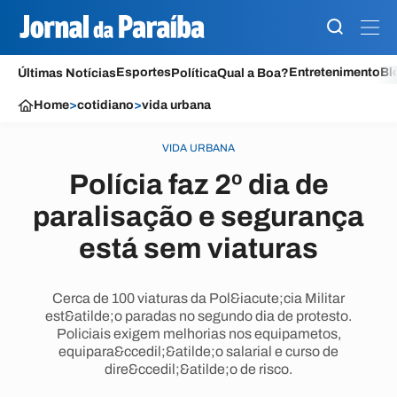
Esportes
Entretenimento
Bl
Últimas Notícias
Política
Qual a Boa?
Home
>
cotidiano
>
vida urbana
VIDA URBANA
Polícia faz 2º dia de
paralisação e segurança
está sem viaturas
Cerca de 100 viaturas da Pol&iacute;cia Militar
est&atilde;o paradas no segundo dia de protesto.
Policiais exigem melhorias nos equipametos,
equipara&ccedil;&atilde;o salarial e curso de
dire&ccedil;&atilde;o de risco.