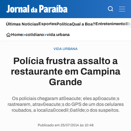
Esportes
Entretenimento
Bl
Últimas Notícias
Política
Qual a Boa?
Home
>
cotidiano
>
vida urbana
VIDA URBANA
Polícia frustra assalto a
restaurante em Campina
Grande
Os policiais chegaram at&eacute; eles ap&oacute;s
rastrearem, atrav&eacute;s do GPS de um dos celulares
roubados, a localiza&ccedil;&atilde;o dos suspeitos.
Publicado em 25/07/2014 às 10:48