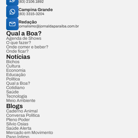
(83) 2106.1892
Campina Grande
(83) 3315-3204
Redação
jornalismo@jornaldaparaiba.com.br
Qual a Boa?
Agenda de Shows
O que fazer?
Onde comer e beber?
Onde ficar?
Notícias
Bichos
Cultura
Economia
Educação
Política
Qual a Boa?
Cotidiano
Saúde
Tecnologia
Meio Ambiente
Blogs
Caderno Animal
Conversa Política
Pleno Poder
Sílvio Osias
Saúde Alerta
Mercado em Movimento
Papo Íntimo