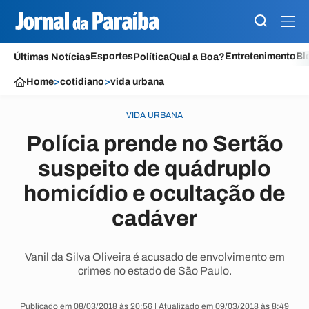
Esportes
Entretenimento
Bl
Últimas Notícias
Política
Qual a Boa?
Home
>
cotidiano
>
vida urbana
VIDA URBANA
Polícia prende no Sertão
suspeito de quádruplo
homicídio e ocultação de
cadáver
Vanil da Silva Oliveira é acusado de envolvimento em
crimes no estado de São Paulo.
Publicado em 08/03/2018 às 20:56 | Atualizado em 09/03/2018 às 8:49