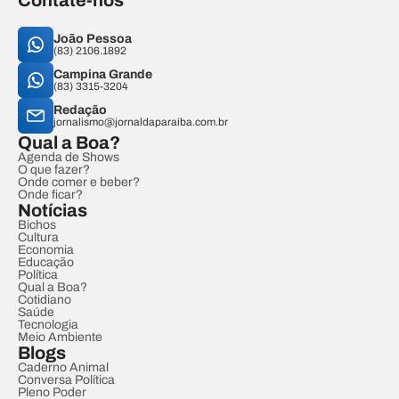
Contate-nos
João Pessoa
(83) 2106.1892
Campina Grande
(83) 3315-3204
Redação
jornalismo@jornaldaparaiba.com.br
Qual a Boa?
Agenda de Shows
O que fazer?
Onde comer e beber?
Onde ficar?
Notícias
Bichos
Cultura
Economia
Educação
Política
Qual a Boa?
Cotidiano
Saúde
Tecnologia
Meio Ambiente
Blogs
Caderno Animal
Conversa Política
Pleno Poder