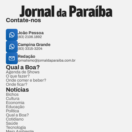
Contate-nos
João Pessoa
(83) 2106.1892
Campina Grande
(83) 3315-3204
Redação
jornalismo@jornaldaparaiba.com.br
Qual a Boa?
Agenda de Shows
O que fazer?
Onde comer e beber?
Onde ficar?
Notícias
Bichos
Cultura
Economia
Educação
Política
Qual a Boa?
Cotidiano
Saúde
Tecnologia
Meio Ambiente