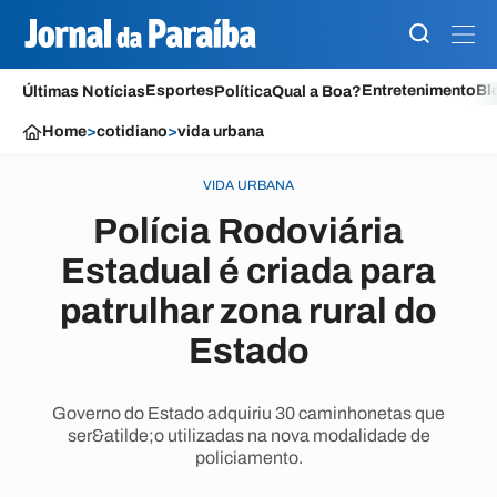
Esportes
Entretenimento
Bl
Últimas Notícias
Política
Qual a Boa?
Home
>
cotidiano
>
vida urbana
VIDA URBANA
Polícia Rodoviária
Estadual é criada para
patrulhar zona rural do
Estado
Governo do Estado adquiriu 30 caminhonetas que
ser&atilde;o utilizadas na nova modalidade de
policiamento.