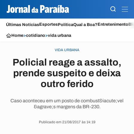
Esportes
Entretenimento
Bl
Últimas Notícias
Política
Qual a Boa?
Home
>
cotidiano
>
vida urbana
VIDA URBANA
Policial reage a assalto,
prende suspeito e deixa
outro ferido
Caso aconteceu em um posto de combust&iacute;vel
&agrave;s margens da BR-230.
Publicado em 21/08/2017 às 14:19