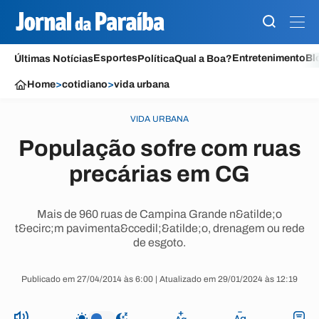
Esportes
Entretenimento
Bl
Últimas Notícias
Política
Qual a Boa?
Home
>
cotidiano
>
vida urbana
VIDA URBANA
População sofre com ruas
precárias em CG
Mais de 960 ruas de Campina Grande n&atilde;o
t&ecirc;m pavimenta&ccedil;&atilde;o, drenagem ou rede
de esgoto.
Publicado em 27/04/2014 às 6:00 | Atualizado em 29/01/2024 às 12:19