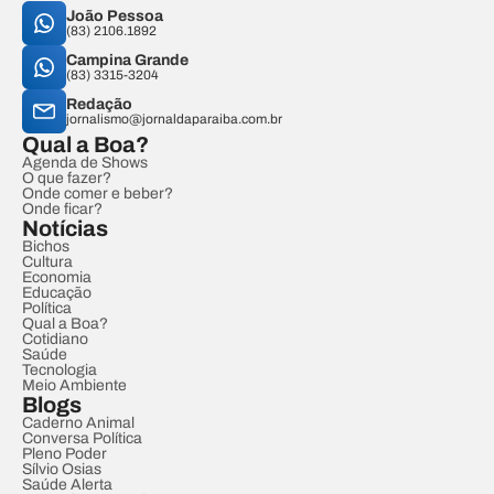
João Pessoa
(83) 2106.1892
Campina Grande
(83) 3315-3204
Redação
jornalismo@jornaldaparaiba.com.br
Qual a Boa?
Agenda de Shows
O que fazer?
Onde comer e beber?
Onde ficar?
Notícias
Bichos
Cultura
Economia
Educação
Política
Qual a Boa?
Cotidiano
Saúde
Tecnologia
Meio Ambiente
Blogs
Caderno Animal
Conversa Política
Pleno Poder
Sílvio Osias
Saúde Alerta