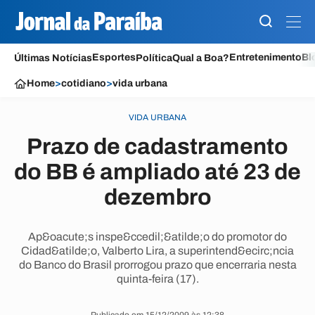
Esportes
Entretenimento
Bl
Últimas Notícias
Política
Qual a Boa?
Home
>
cotidiano
>
vida urbana
VIDA URBANA
Prazo de cadastramento
do BB é ampliado até 23 de
dezembro
Ap&oacute;s inspe&ccedil;&atilde;o do promotor do
Cidad&atilde;o, Valberto Lira, a superintend&ecirc;ncia
do Banco do Brasil prorrogou prazo que encerraria nesta
quinta-feira (17).