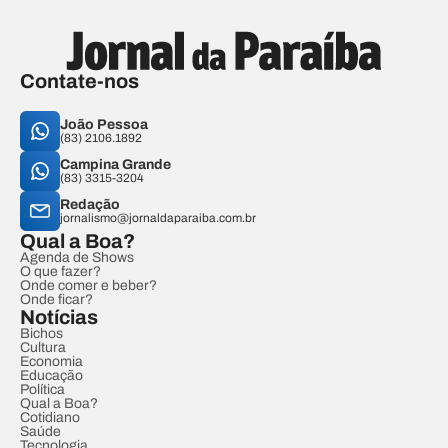
Contate-nos
João Pessoa
(83) 2106.1892
Campina Grande
(83) 3315-3204
Redação
jornalismo@jornaldaparaiba.com.br
Qual a Boa?
Agenda de Shows
O que fazer?
Onde comer e beber?
Onde ficar?
Notícias
Bichos
Cultura
Economia
Educação
Política
Qual a Boa?
Cotidiano
Saúde
Tecnologia