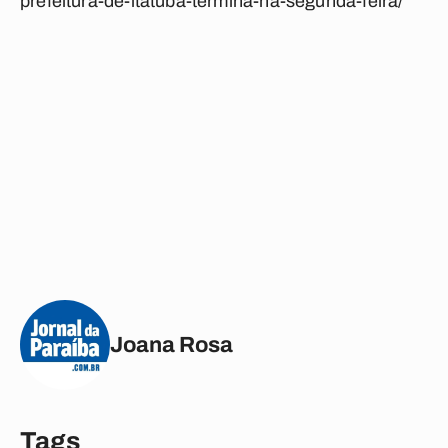
prefeitura-de-itatuba-termina-na-segunda-feira/
Joana Rosa
Tags