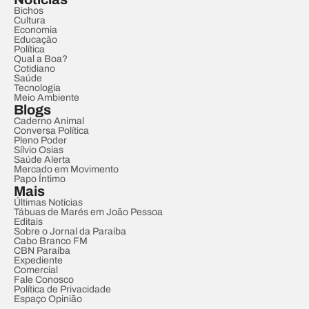
Bichos
Cultura
Economia
Educação
Política
Qual a Boa?
Cotidiano
Saúde
Tecnologia
Meio Ambiente
Blogs
Caderno Animal
Conversa Política
Pleno Poder
Sílvio Osias
Saúde Alerta
Mercado em Movimento
Papo Íntimo
Mais
Últimas Notícias
Tábuas de Marés em João Pessoa
Editais
Sobre o Jornal da Paraíba
Cabo Branco FM
CBN Paraíba
Expediente
Comercial
Fale Conosco
Política de Privacidade
Espaço Opinião