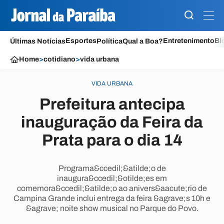
Esportes
Entretenimento
Bl
Últimas Notícias
Política
Qual a Boa?
Home
>
cotidiano
>
vida urbana
VIDA URBANA
Prefeitura antecipa
inauguração da Feira da
Prata para o dia 14
Programa&ccedil;&atilde;o de
inaugura&ccedil;&otilde;es em
comemora&ccedil;&atilde;o ao anivers&aacute;rio de
Campina Grande inclui entrega da feira &agrave;s 10h e
&agrave; noite show musical no Parque do Povo.