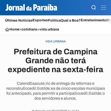
Esportes
Entretenimento
Bl
Últimas Notícias
Política
Qual a Boa?
Home
>
cotidiano
>
vida urbana
VIDA URBANA
Prefeitura de Campina
Grande não terá
expediente na sexta-feira
Calend&aacute;rio de entrega da reformas e
reconstru&ccedil;&otilde;es de cinco escolas municipais
foi antecipado, para permitir a participa&ccedil;&atilde;o
dos servidores e alunos.