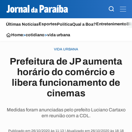
Esportes
Entretenimento
Bl
Últimas Notícias
Política
Qual a Boa?
Home
>
cotidiano
>
vida urbana
VIDA URBANA
Prefeitura de JP aumenta
horário do comércio e
libera funcionamento de
cinemas
Medidas foram anunciadas pelo prefeito Luciano Cartaxo
em reunião com a CDL.
Publicado em 26/10/2020 às 11:13 | Atualizado em 26/10/2020 às 18:18