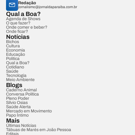
Redação
jornalismo@jornaldaparaiba.com.br
Qual a Boa?
Agenda de Shows
O que fazer?
Onde comer e beber?
Onde ficar?
Notícias
Bichos
Cultura
Economia
Educação
Política
Qual a Boa?
Cotidiano
Saúde
Tecnologia
Meio Ambiente
Blogs
Caderno Animal
Conversa Política
Pleno Poder
Sílvio Osias
Saúde Alerta
Mercado em Movimento
Papo Íntimo
Mais
Últimas Notícias
Tábuas de Marés em João Pessoa
Editais