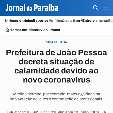
Esportes
Entretenimento
Bl
Últimas Notícias
Política
Qual a Boa?
Home
>
cotidiano
>
vida urbana
VIDA URBANA
Prefeitura de João Pessoa
decreta situação de
calamidade devido ao
novo coronavírus
Medida permite, por exemplo, maior agilidade na
implantação de leitos e contratação de profissionais.
Publicado em 06/04/2020 às 16:20 | Atualizado em 07/04/2020 às 8:55