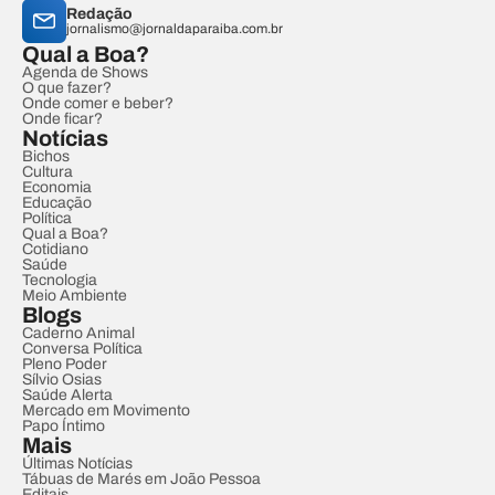
Redação
jornalismo@jornaldaparaiba.com.br
Qual a Boa?
Agenda de Shows
O que fazer?
Onde comer e beber?
Onde ficar?
Notícias
Bichos
Cultura
Economia
Educação
Política
Qual a Boa?
Cotidiano
Saúde
Tecnologia
Meio Ambiente
Blogs
Caderno Animal
Conversa Política
Pleno Poder
Sílvio Osias
Saúde Alerta
Mercado em Movimento
Papo Íntimo
Mais
Últimas Notícias
Tábuas de Marés em João Pessoa
Editais