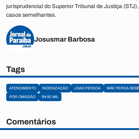
jurisprudencial do Superior Tribunal de Justiça (STJ)
casos semelhantes.
Josusmar Barbosa
Tags
ATENDIMENTO
INDENIZAÇÃO
JOAO PESSOA
MÃE PERDA BEB
POR OMISSÃO
R$ 80 MIL
Comentários