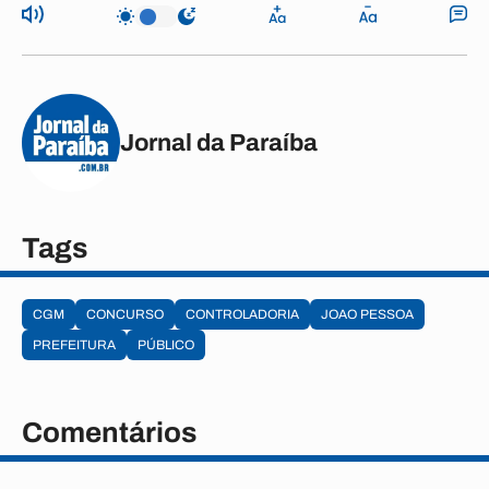
Jornal da Paraíba
Tags
CGM
CONCURSO
CONTROLADORIA
JOAO PESSOA
PREFEITURA
PÚBLICO
Comentários