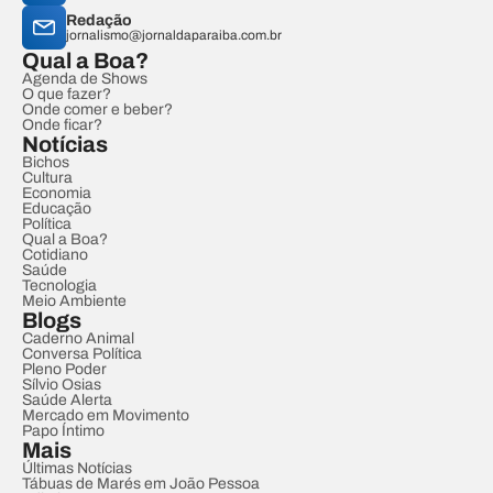
Redação
jornalismo@jornaldaparaiba.com.br
Qual a Boa?
Agenda de Shows
O que fazer?
Onde comer e beber?
Onde ficar?
Notícias
Bichos
Cultura
Economia
Educação
Política
Qual a Boa?
Cotidiano
Saúde
Tecnologia
Meio Ambiente
Blogs
Caderno Animal
Conversa Política
Pleno Poder
Sílvio Osias
Saúde Alerta
Mercado em Movimento
Papo Íntimo
Mais
Últimas Notícias
Tábuas de Marés em João Pessoa