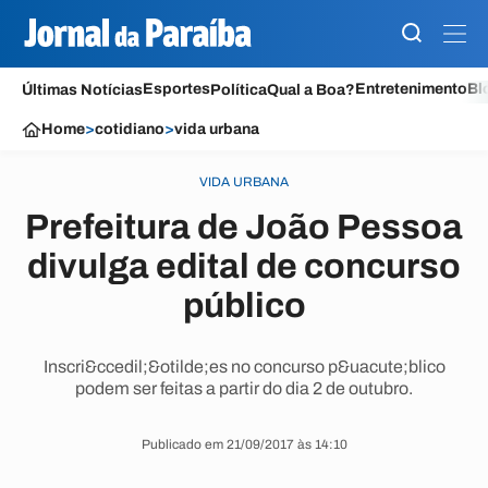
Esportes
Entretenimento
Bl
Últimas Notícias
Política
Qual a Boa?
Home
>
cotidiano
>
vida urbana
VIDA URBANA
Prefeitura de João Pessoa
divulga edital de concurso
público
Inscri&ccedil;&otilde;es no concurso p&uacute;blico
podem ser feitas a partir do dia 2 de outubro.
Publicado em 21/09/2017 às 14:10