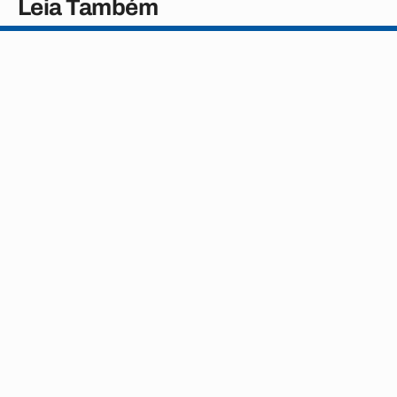
Leia Também