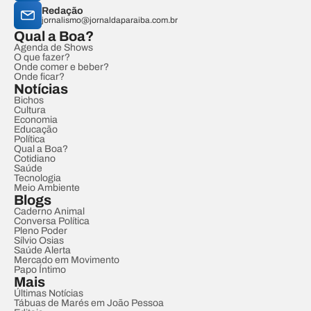
Redação
jornalismo@jornaldaparaiba.com.br
Qual a Boa?
Agenda de Shows
O que fazer?
Onde comer e beber?
Onde ficar?
Notícias
Bichos
Cultura
Economia
Educação
Política
Qual a Boa?
Cotidiano
Saúde
Tecnologia
Meio Ambiente
Blogs
Caderno Animal
Conversa Política
Pleno Poder
Sílvio Osias
Saúde Alerta
Mercado em Movimento
Papo Íntimo
Mais
Últimas Notícias
Tábuas de Marés em João Pessoa