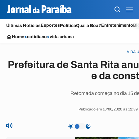
Esportes
Entretenimento
Bl
Últimas Notícias
Política
Qual a Boa?
Home
>
cotidiano
>
vida urbana
VIDA 
Prefeitura de Santa Rita an
e da const
Retomada começa no dia 15 de j
Publicado em 10/06/2020 às 12:39 