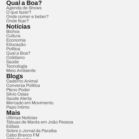
Qual a Boa?
Agenda de Shows
O que fazer?
Onde comer e beber?
Onde ficar?
Notícias
Bichos
Cultura
Economia
Educação
Política
Qual a Boa?
Cotidiano
Saúde
Tecnologia
Meio Ambiente
Blogs
Caderno Animal
Conversa Política
Pleno Poder
Sílvio Osias
Saúde Alerta
Mercado em Movimento
Papo Íntimo
Mais
Últimas Notícias
Tábuas de Marés em João Pessoa
Editais
Sobre o Jornal da Paraíba
Cabo Branco FM