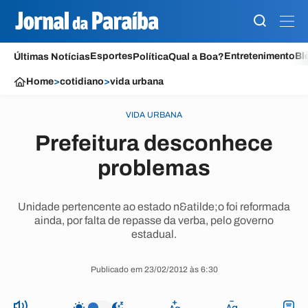
Esportes
Entretenimento
Bl
Últimas Notícias
Política
Qual a Boa?
Home
>
cotidiano
>
vida urbana
VIDA URBANA
Prefeitura desconhece
problemas
Unidade pertencente ao estado n&atilde;o foi reformada
ainda, por falta de repasse da verba, pelo governo
estadual.
Publicado em 23/02/2012 às 6:30