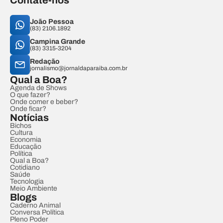
Contate-nos
João Pessoa
(83) 2106.1892
Campina Grande
(83) 3315-3204
Redação
jornalismo@jornaldaparaiba.com.br
Qual a Boa?
Agenda de Shows
O que fazer?
Onde comer e beber?
Onde ficar?
Notícias
Bichos
Cultura
Economia
Educação
Política
Qual a Boa?
Cotidiano
Saúde
Tecnologia
Meio Ambiente
Blogs
Caderno Animal
Conversa Política
Pleno Poder