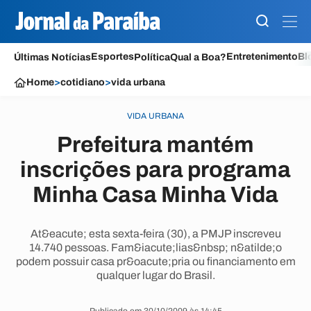
Esportes
Entretenimento
Bl
Últimas Notícias
Política
Qual a Boa?
Home
>
cotidiano
>
vida urbana
VIDA URBANA
Prefeitura mantém
inscrições para programa
Minha Casa Minha Vida
At&eacute; esta sexta-feira (30), a PMJP inscreveu
14.740 pessoas. Fam&iacute;lias&nbsp; n&atilde;o
podem possuir casa pr&oacute;pria ou financiamento em
qualquer lugar do Brasil.