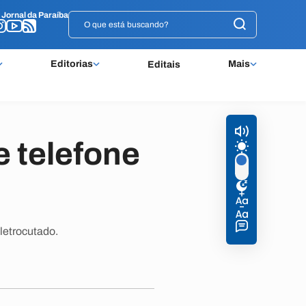
o
o
Jornal da Paraíba
Jornal da Paraíba
Editorias
Mais
Editais
e telefone
letrocutado.