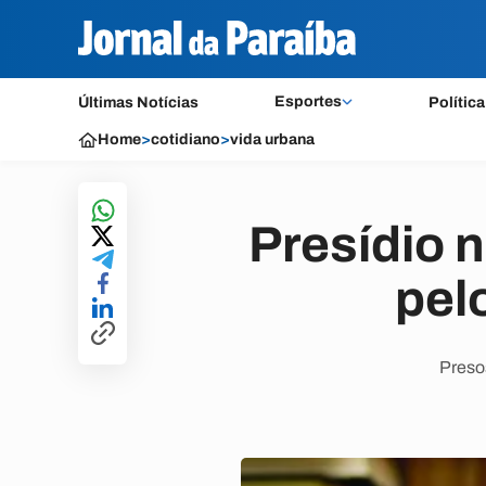
Esportes
Últimas Notícias
Política
Home
>
cotidiano
>
vida urbana
Presídio 
pel
Presos