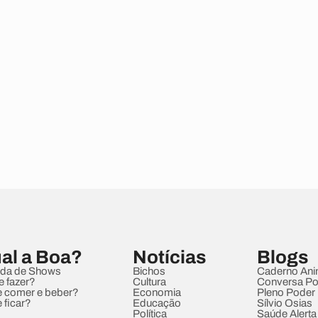
al a Boa?
Notícias
Blogs
da de Shows
Bichos
Caderno Ani
e fazer?
Cultura
Conversa Pol
 comer e beber?
Economia
Pleno Poder
 ficar?
Educação
Sílvio Osias
Política
Saúde Alerta