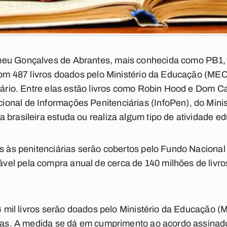
eu Gonçalves de Abrantes, mais conhecida como PB1, ir
 com 487 livros doados pelo Ministério da Educação (ME
erário. Entre elas estão livros como Robin Hood e Dom
nal de Informações Penitenciárias (InfoPen), do Minis
 brasileira estuda ou realiza algum tipo de atividade e
os às penitenciárias serão cobertos pelo Fundo Naciona
el pela compra anual de cerca de 140 milhões de livro
9,4 mil livros serão doados pelo Ministério da Educação 
eiras. A medida se dá em cumprimento ao acordo assinad