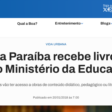
Siga 
Siga 
Entretenimento
Blogs
Qual a Boa?
VIDA URBANA
na Paraíba recebe liv
o Ministério da Educ
 vão ter acesso a obras de conteúdo didático, pedagógico ou lit
Publicado em 20/01/2018 às 7:00