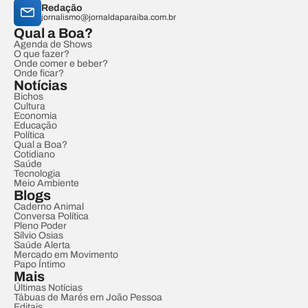
Redação
jornalismo@jornaldaparaiba.com.br
Qual a Boa?
Agenda de Shows
O que fazer?
Onde comer e beber?
Onde ficar?
Notícias
Bichos
Cultura
Economia
Educação
Política
Qual a Boa?
Cotidiano
Saúde
Tecnologia
Meio Ambiente
Blogs
Caderno Animal
Conversa Política
Pleno Poder
Sílvio Osias
Saúde Alerta
Mercado em Movimento
Papo Íntimo
Mais
Últimas Notícias
Tábuas de Marés em João Pessoa
Editais