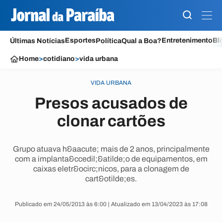
Esportes
Entretenimento
Bl
Últimas Notícias
Política
Qual a Boa?
Home
>
cotidiano
>
vida urbana
VIDA URBANA
Presos acusados de
clonar cartões
Grupo atuava h&aacute; mais de 2 anos, principalmente
com a implanta&ccedil;&atilde;o de equipamentos, em
caixas eletr&ocirc;nicos, para a clonagem de
cart&otilde;es.
Publicado em 24/05/2013 às 6:00 | Atualizado em 13/04/2023 às 17:08