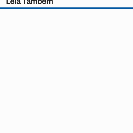
Leia Também