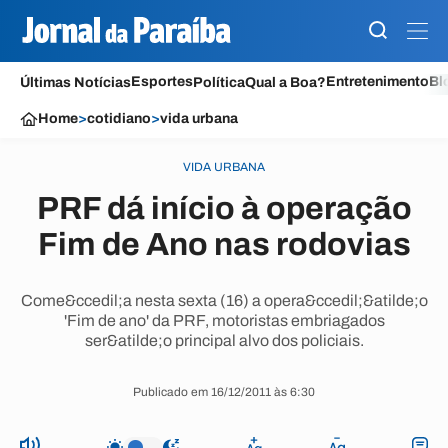
Esportes
Entretenimento
Bl
Últimas Notícias
Política
Qual a Boa?
Home
>
cotidiano
>
vida urbana
VIDA URBANA
PRF dá início à operação
Fim de Ano nas rodovias
Come&ccedil;a nesta sexta (16) a opera&ccedil;&atilde;o
'Fim de ano' da PRF, motoristas embriagados
ser&atilde;o principal alvo dos policiais.
Publicado em 16/12/2011 às 6:30