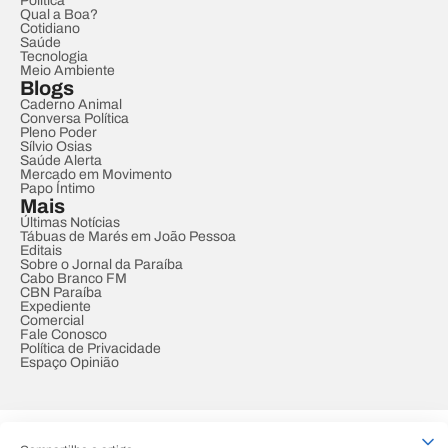
Política
Qual a Boa?
Cotidiano
Saúde
Tecnologia
Meio Ambiente
Blogs
Caderno Animal
Conversa Política
Pleno Poder
Sílvio Osias
Saúde Alerta
Mercado em Movimento
Papo Íntimo
Mais
Últimas Notícias
Tábuas de Marés em João Pessoa
Editais
Sobre o Jornal da Paraíba
Cabo Branco FM
CBN Paraíba
Expediente
Comercial
Fale Conosco
Política de Privacidade
Espaço Opinião
© REDE PARAÍBA DE COMUNICAÇÃO