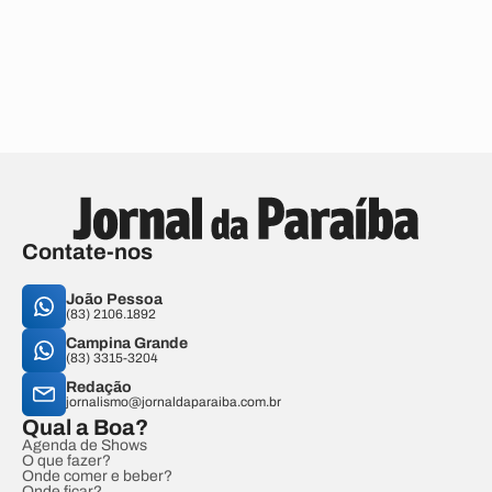
Contate-nos
João Pessoa
(83) 2106.1892
Campina Grande
(83) 3315-3204
Redação
jornalismo@jornaldaparaiba.com.br
Qual a Boa?
Agenda de Shows
O que fazer?
Onde comer e beber?
Onde ficar?