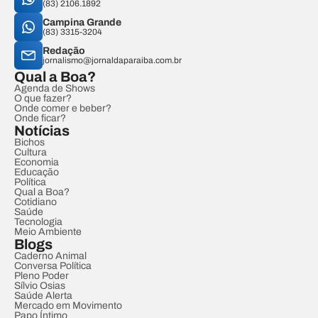
(83) 2106.1892
Campina Grande
(83) 3315-3204
Redação
jornalismo@jornaldaparaiba.com.br
Qual a Boa?
Agenda de Shows
O que fazer?
Onde comer e beber?
Onde ficar?
Notícias
Bichos
Cultura
Economia
Educação
Política
Qual a Boa?
Cotidiano
Saúde
Tecnologia
Meio Ambiente
Blogs
Caderno Animal
Conversa Política
Pleno Poder
Sílvio Osias
Saúde Alerta
Mercado em Movimento
Papo Íntimo