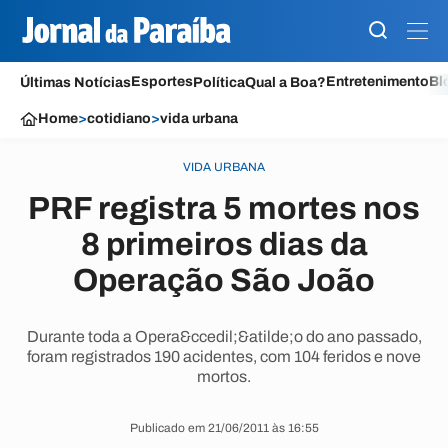
Esportes
Entretenimento
Bl
Últimas Notícias
Política
Qual a Boa?
Home
>
cotidiano
>
vida urbana
VIDA URBANA
PRF registra 5 mortes nos
8 primeiros dias da
Operação São João
Durante toda a Opera&ccedil;&atilde;o do ano passado,
foram registrados 190 acidentes, com 104 feridos e nove
mortos.
Publicado em 21/06/2011 às 16:55