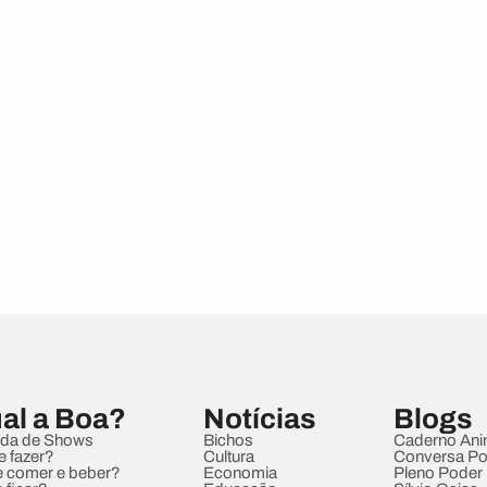
al a Boa?
Notícias
Blogs
da de Shows
Bichos
Caderno Ani
e fazer?
Cultura
Conversa Pol
 comer e beber?
Economia
Pleno Poder