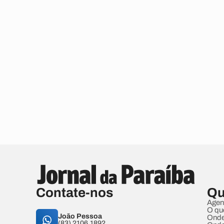
Contate-nos
Qu
Agen
O qu
João Pessoa
Onde
(83) 2106.1892