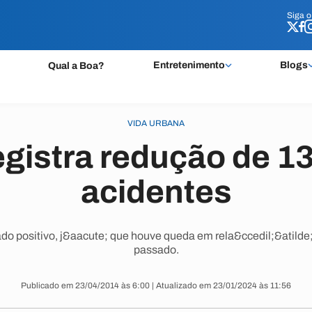
Siga 
Siga 
Entretenimento
Blogs
Qual a Boa?
VIDA URBANA
egistra redução de 1
acidentes
do positivo, j&aacute; que houve queda em rela&ccedil;&atild
passado.
Publicado em 23/04/2014 às 6:00 | Atualizado em 23/01/2024 às 11:56