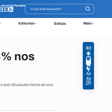
o
o
Jornal da Paraíba
Jornal da Paraíba
Editorias
Mais
Editais
3% nos
e;o aos n&uacute;meros do ano