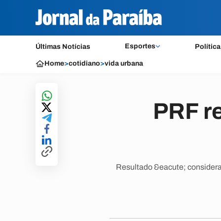
Esportes
Últimas Notícias
Política
Home
>
cotidiano
>
vida urbana
PRF r
Resultado &eacute; considera