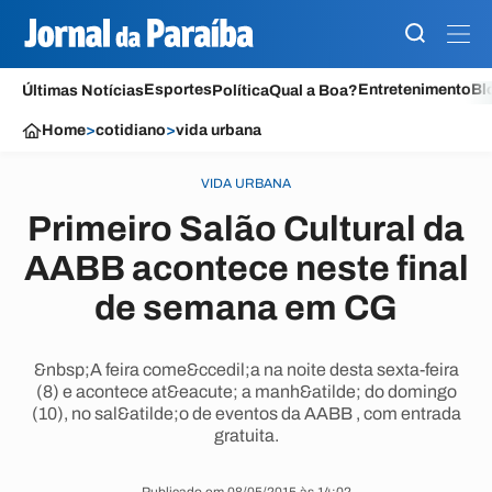
Esportes
Entretenimento
Bl
Últimas Notícias
Política
Qual a Boa?
Home
>
cotidiano
>
vida urbana
VIDA URBANA
Primeiro Salão Cultural da
AABB acontece neste final
de semana em CG
&nbsp;A feira come&ccedil;a na noite desta sexta-feira
(8) e acontece at&eacute; a manh&atilde; do domingo
(10), no sal&atilde;o de eventos da AABB , com entrada
gratuita.