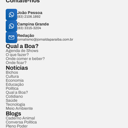
Contate-nos
João Pessoa
(83) 2106.1892
Campina Grande
(83) 3315-3204
Redação
jornalismo@jornaldaparaiba.com.br
Qual a Boa?
Agenda de Shows
O que fazer?
Onde comer e beber?
Onde ficar?
Notícias
Bichos
Cultura
Economia
Educação
Política
Qual a Boa?
Cotidiano
Saúde
Tecnologia
Meio Ambiente
Blogs
Caderno Animal
Conversa Política
Pleno Poder