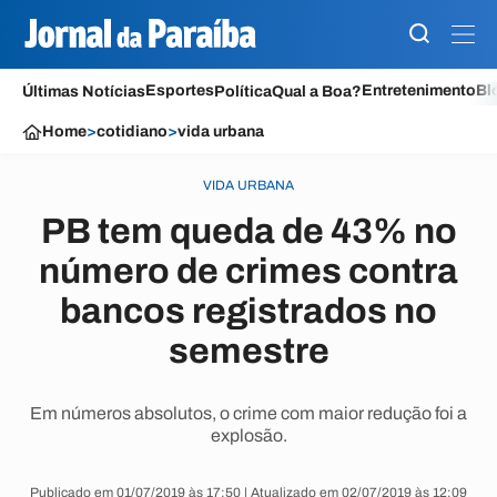
Esportes
Entretenimento
Bl
Últimas Notícias
Política
Qual a Boa?
Home
>
cotidiano
>
vida urbana
VIDA URBANA
PB tem queda de 43% no
número de crimes contra
bancos registrados no
semestre
Em números absolutos, o crime com maior redução foi a
explosão.
Publicado em 01/07/2019 às 17:50 | Atualizado em 02/07/2019 às 12:09