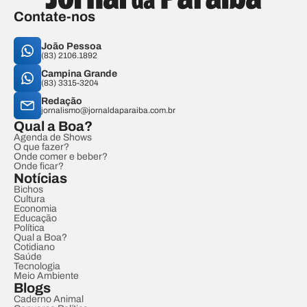
Contate-nos
João Pessoa
(83) 2106.1892
Campina Grande
(83) 3315-3204
Redação
jornalismo@jornaldaparaiba.com.br
Qual a Boa?
Agenda de Shows
O que fazer?
Onde comer e beber?
Onde ficar?
Notícias
Bichos
Cultura
Economia
Educação
Política
Qual a Boa?
Cotidiano
Saúde
Tecnologia
Meio Ambiente
Blogs
Caderno Animal