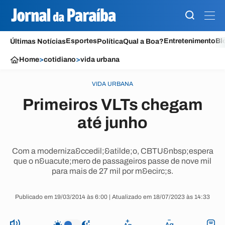
Esportes
Entretenimento
Bl
Últimas Notícias
Política
Qual a Boa?
Home
>
cotidiano
>
vida urbana
VIDA URBANA
Primeiros VLTs chegam
até junho
Com a moderniza&ccedil;&atilde;o, CBTU&nbsp;espera
que o n&uacute;mero de passageiros passe de nove mil
para mais de 27 mil por m&ecirc;s.
Publicado em 19/03/2014 às 6:00 | Atualizado em 18/07/2023 às 14:33