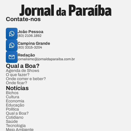
Contate-nos
João Pessoa
(83) 2106.1892
Campina Grande
(83) 3315-3204
Redação
jornalismo@jornaldaparaiba.com.br
Qual a Boa?
Agenda de Shows
O que fazer?
Onde comer e beber?
Onde ficar?
Notícias
Bichos
Cultura
Economia
Educação
Política
Qual a Boa?
Cotidiano
Saúde
Tecnologia
Meio Ambiente