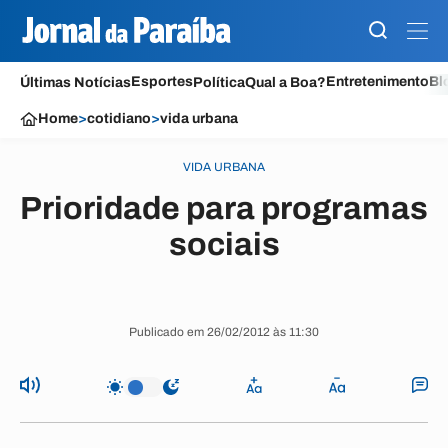
Esportes
Entretenimento
Bl
Últimas Notícias
Política
Qual a Boa?
Home
>
cotidiano
>
vida urbana
VIDA URBANA
Prioridade para programas
sociais
Publicado em 26/02/2012 às 11:30