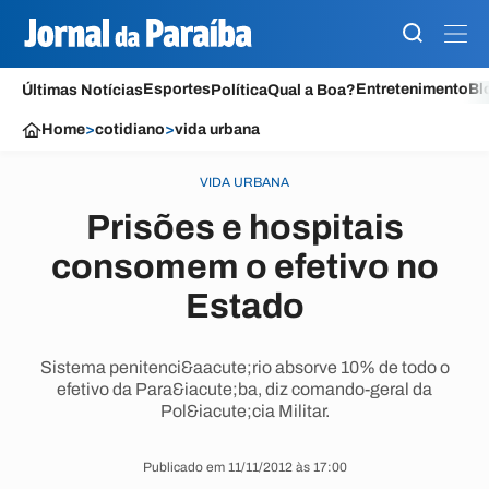
Esportes
Entretenimento
Bl
Últimas Notícias
Política
Qual a Boa?
Home
>
cotidiano
>
vida urbana
VIDA URBANA
Prisões e hospitais
consomem o efetivo no
Estado
Sistema penitenci&aacute;rio absorve 10% de todo o
efetivo da Para&iacute;ba, diz comando-geral da
Pol&iacute;cia Militar.
Publicado em 11/11/2012 às 17:00