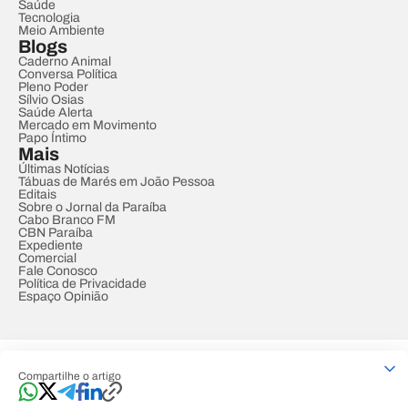
Saúde
Tecnologia
Meio Ambiente
Blogs
Caderno Animal
Conversa Política
Pleno Poder
Sílvio Osias
Saúde Alerta
Mercado em Movimento
Papo Íntimo
Mais
Últimas Notícias
Tábuas de Marés em João Pessoa
Editais
Sobre o Jornal da Paraíba
Cabo Branco FM
CBN Paraíba
Expediente
Comercial
Fale Conosco
Política de Privacidade
Espaço Opinião
© REDE PARAÍBA DE COMUNICAÇÃO
Compartilhe o artigo
Developed by
Designed by