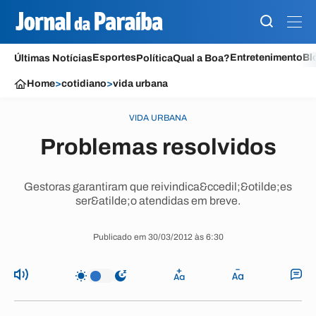
Esportes
Entretenimento
Bl
Últimas Notícias
Política
Qual a Boa?
Home
>
cotidiano
>
vida urbana
VIDA URBANA
Problemas resolvidos
Gestoras garantiram que reivindica&ccedil;&otilde;es
ser&atilde;o atendidas em breve.
Publicado em 30/03/2012 às 6:30