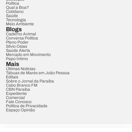
Política
Qual a Boa?
Cotidiano
Saúde
Tecnologia
Meio Ambiente
Blogs
Caderno Animal
Conversa Política
Pleno Poder
Sílvio Osias
Saúde Alerta
Mercado em Movimento
Papo Íntimo
Mais
Últimas Notícias
Tábuas de Marés em João Pessoa
Editais
Sobre o Jornal da Paraíba
Cabo Branco FM
CBN Paraíba
Expediente
Comercial
Fale Conosco
Política de Privacidade
Espaço Opinião
© REDE PARAÍBA DE COMUNICAÇÃO