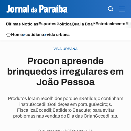
Esportes
Entretenimento
Bl
Últimas Notícias
Política
Qual a Boa?
Home
>
cotidiano
>
vida urbana
VIDA URBANA
Procon apreende
brinquedos irregulares em
João Pessoa
Produtos foram recolhidos porque n&atilde;o continham
instru&ccedil;&otilde;es em portugu&ecirc;s.
Fiscaliza&ccedil;&atilde;o &eacute; para evitar
problemas nas vendas do Dia das Crian&ccedil;as.