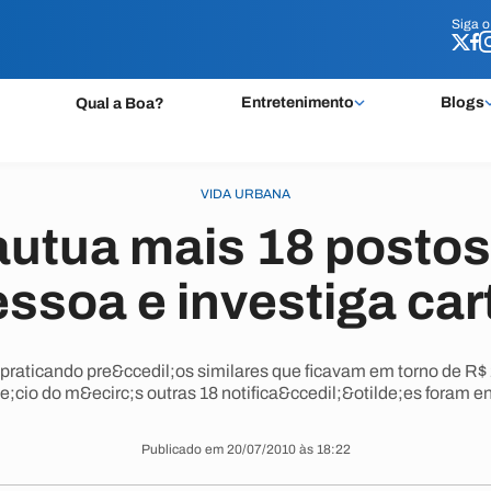
Siga 
Siga 
Entretenimento
Blogs
Qual a Boa?
VIDA URBANA
autua mais 18 postos
ssoa e investiga car
raticando pre&ccedil;os similares que ficavam em torno de R$ 2,
e;cio do m&ecirc;s outras 18 notifica&ccedil;&otilde;es foram e
Publicado em 20/07/2010 às 18:22