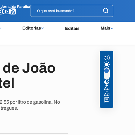
o
o
Jornal da Paraíba
Jornal da Paraíba
Editorias
Mais
Editais
 de João
tel
55 por litro de gasolina. No
ntregues.