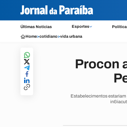
Esportes
Últimas Notícias
Política
Home
>
cotidiano
>
vida urbana
Procon 
Pe
Estabelecimentos estariam p
in&iacut