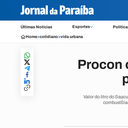
Esportes
Últimas Notícias
Política
Home
>
cotidiano
>
vida urbana
Procon 
p
Valor do litro do &aa
combust&iac