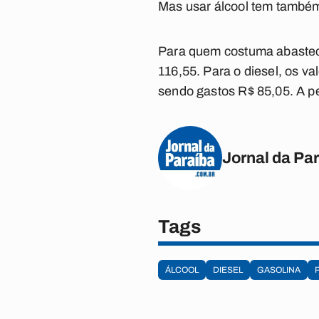
Mas usar álcool tem també
Para quem costuma abastece
116,55. Para o diesel, os v
sendo gastos R$ 85,05. A pe
Jornal da Pa
Tags
ÁLCOOL
DIESEL
GASOLINA