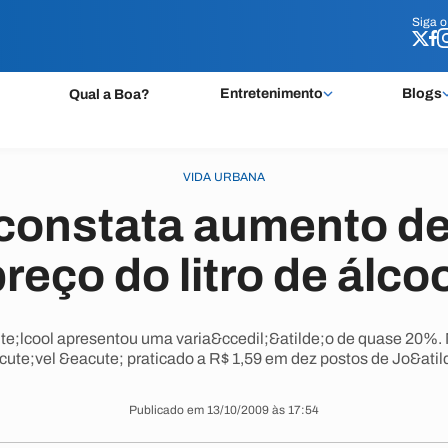
Siga 
Siga 
Entretenimento
Blogs
Qual a Boa?
VIDA URBANA
constata aumento d
reço do litro de álco
cute;lcool apresentou uma varia&ccedil;&atilde;o de quase 20%.
ute;vel &eacute; praticado a R$ 1,59 em dez postos de Jo&atil
Publicado em 13/10/2009 às 17:54