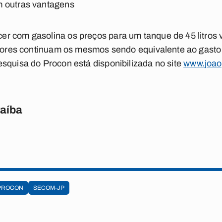
m outras vantagens
r com gasolina os preços para um tanque de 45 litros 
alores continuam os mesmos sendo equivalente ao gasto p
squisa do Procon está disponibilizada no site
www.joao
raíba
PROCON
SECOM-JP