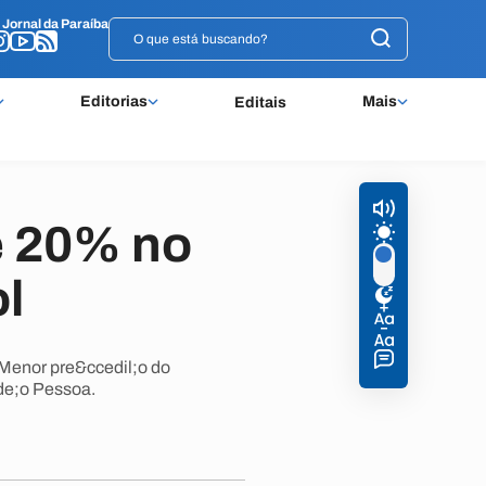
o
o
Jornal da Paraíba
Jornal da Paraíba
Editorias
Mais
Editais
e 20% no
ol
 Menor pre&ccedil;o do
de;o Pessoa.