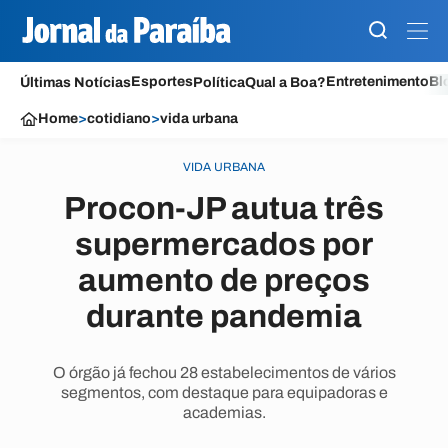
Esportes
Entretenimento
Bl
Últimas Notícias
Política
Qual a Boa?
Home
>
cotidiano
>
vida urbana
VIDA URBANA
Procon-JP autua três
supermercados por
aumento de preços
durante pandemia
O órgão já fechou 28 estabelecimentos de vários
segmentos, com destaque para equipadoras e
academias.