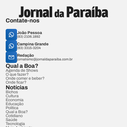
Contate-nos
João Pessoa
(83) 2106.1892
Campina Grande
(83) 3315-3204
Redação
jornalismo@jornaldaparaiba.com.br
Qual a Boa?
Agenda de Shows
O que fazer?
Onde comer e beber?
Onde ficar?
Notícias
Bichos
Cultura
Economia
Educação
Política
Qual a Boa?
Cotidiano
Saúde
Tecnologia