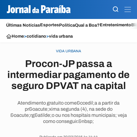
Esportes
Entretenimento
Bl
Últimas Notícias
Política
Qual a Boa?
Home
>
cotidiano
>
vida urbana
VIDA URBANA
Procon-JP passa a
intermediar pagamento de
seguro DPVAT na capital
Atendimento gratuito come&ccedil;a a partir da
pr&oacute;xima segunda (4), na sede do
&oacute;rg&atilde;o ou nos hospitais municipais; veja
como conseguir.&nbsp;