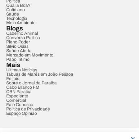
Política
Qual a Boa?
Cotidiano
Saúde
Tecnologia
Meio Ambiente
Blogs
Caderno Animal
Conversa Política
Pleno Poder
Sílvio Osias
Saúde Alerta
Mercado em Movimento
Papo Íntimo
Mais
Últimas Notícias
Tábuas de Marés em João Pessoa
Editais
Sobre o Jornal da Paraíba
Cabo Branco FM
CBN Paraíba
Expediente
Comercial
Fale Conosco
Política de Privacidade
Espaço Opinião
© REDE PARAÍBA DE COMUNICAÇÃO