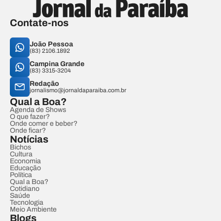
Contate-nos
João Pessoa
(83) 2106.1892
Campina Grande
(83) 3315-3204
Redação
jornalismo@jornaldaparaiba.com.br
Qual a Boa?
Agenda de Shows
O que fazer?
Onde comer e beber?
Onde ficar?
Notícias
Bichos
Cultura
Economia
Educação
Política
Qual a Boa?
Cotidiano
Saúde
Tecnologia
Meio Ambiente
Blogs