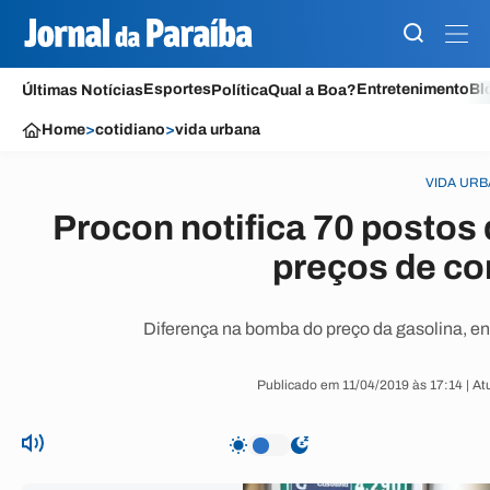
Esportes
Entretenimento
Bl
Últimas Notícias
Política
Qual a Boa?
Home
>
cotidiano
>
vida urbana
VIDA UR
Procon notifica 70 postos
preços de co
Diferença na bomba do preço da gasolina, ent
Publicado em 11/04/2019 às 17:14 | At