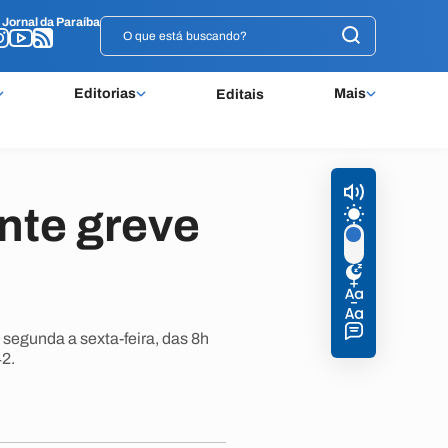
o
o
Jornal da Paraíba
Jornal da Paraíba
Editorias
Mais
Editais
nte greve
segunda a sexta-feira, das 8h
2.