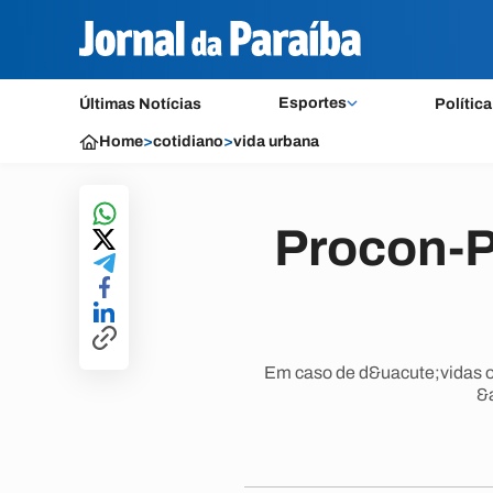
Esportes
Últimas Notícias
Política
Home
>
cotidiano
>
vida urbana
Procon-P
Em caso de d&uacute;vidas o 
&