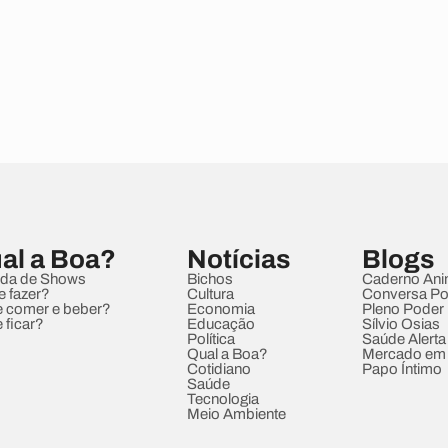
al a Boa?
Notícias
Blogs
da de Shows
Bichos
Caderno Ani
e fazer?
Cultura
Conversa Pol
 comer e beber?
Economia
Pleno Poder
 ficar?
Educação
Sílvio Osias
Política
Saúde Alerta
Qual a Boa?
Mercado em
Cotidiano
Papo Íntimo
Saúde
Tecnologia
Meio Ambiente