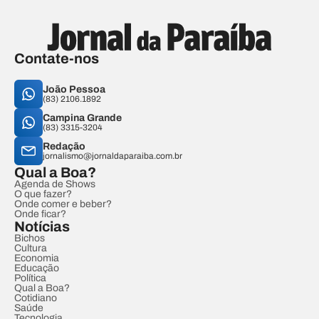
Contate-nos
João Pessoa
(83) 2106.1892
Campina Grande
(83) 3315-3204
Redação
jornalismo@jornaldaparaiba.com.br
Qual a Boa?
Agenda de Shows
O que fazer?
Onde comer e beber?
Onde ficar?
Notícias
Bichos
Cultura
Economia
Educação
Política
Qual a Boa?
Cotidiano
Saúde
Tecnologia