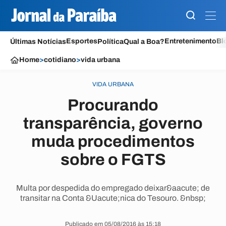
Esportes
Entretenimento
Bl
Últimas Notícias
Política
Qual a Boa?
Home
>
cotidiano
>
vida urbana
VIDA URBANA
Procurando
transparência, governo
muda procedimentos
sobre o FGTS
Multa por despedida do empregado deixar&aacute; de
transitar na Conta &Uacute;nica do Tesouro. &nbsp;
Publicado em 05/08/2016 às 15:18