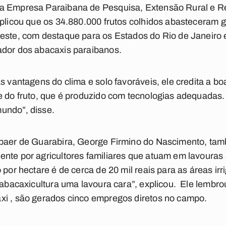
a Empresa Paraibana de Pesquisa, Extensão Rural e Re
xplicou que os 34.880.000 frutos colhidos abasteceram g
este, com destaque para os Estados do Rio de Janeiro e
ador dos abacaxis paraibanos.
as vantagens do clima e solo favoráveis, ele credita a b
e do fruto, que é produzido com tecnologias adequadas
undo”, disse.
mpaer de Guarabira, George Firmino do Nascimento, tamb
nte por agricultores familiares que atuam em lavouras
 por hectare é de cerca de 20 mil reais para as áreas irr
a abacaxicultura uma lavoura cara”, explicou. Ele lembro
xi , são gerados cinco empregos diretos no campo.