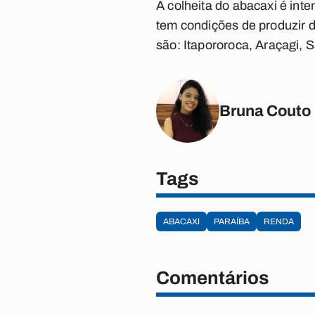
A colheita do abacaxi é inte
tem condições de produzir 
são: Itapororoca, Araçagi, 
Bruna Couto
Tags
ABACAXI
PARAÍBA
RENDA
Comentários