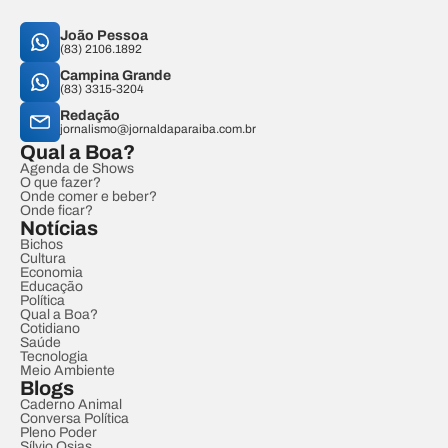
João Pessoa
(83) 2106.1892
Campina Grande
(83) 3315-3204
Redação
jornalismo@jornaldaparaiba.com.br
Qual a Boa?
Agenda de Shows
O que fazer?
Onde comer e beber?
Onde ficar?
Notícias
Bichos
Cultura
Economia
Educação
Política
Qual a Boa?
Cotidiano
Saúde
Tecnologia
Meio Ambiente
Blogs
Caderno Animal
Conversa Política
Pleno Poder
Sílvio Osias