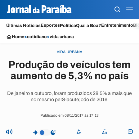
Esportes
Entretenimento
Bl
Últimas Notícias
Política
Qual a Boa?
Home
>
cotidiano
>
vida urbana
VIDA URBANA
Produção de veículos tem
aumento de 5,3% no país
De janeiro a outubro, foram produzidos 28,5% a mais que
no mesmo per&iacute;odo de 2016.
Publicado em 08/11/2017 às 17:13